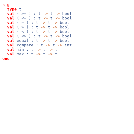
sig
type
t
val
( >= ) : t
->
t
->
bool
val
( <= ) : t
->
t
->
bool
val
( = ) : t
->
t
->
bool
val
( > ) : t
->
t
->
bool
val
( < ) : t
->
t
->
bool
val
( <> ) : t
->
t
->
bool
val
equal : t
->
t
->
bool
val
compare : t
->
t
->
int
val
min : t
->
t
->
t
val
max : t
->
t
->
t
end