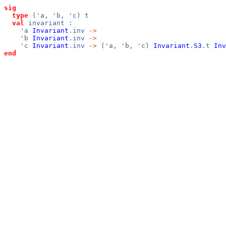
sig
type
(
'
a,
'
b,
'
c) t
val
invariant :
'
a
Invariant
.inv
->
'
b
Invariant
.inv
->
'
c
Invariant
.inv
->
(
'
a,
'
b,
'
c)
Invariant
.
S3
.t
Inv
end