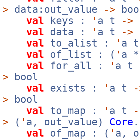
>
data:out_value
->
bo
val
keys :
'
a t
->
val
data :
'
a t
->
o
val
to_alist :
'
a 
val
of_list : (
'
a 
val
for_all :
'
a t
>
bool
val
exists :
'
a t
-
>
bool
val
to_map :
'
a t
-
>
(
'
a, out_value)
Core
.
val
of_map : (
'
a, 