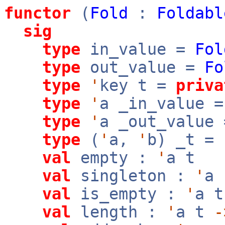
functor
(
Fold
:
Foldabl
sig
type
in_value =
Fol
type
out_value =
Fo
type
'
key t =
priva
type
'
a _in_value =
type
'
a _out_value 
type
(
'
a,
'
b) _t =
val
empty :
'
a t
val
singleton :
'
a
val
is_empty :
'
a 
val
length :
'
a t
-