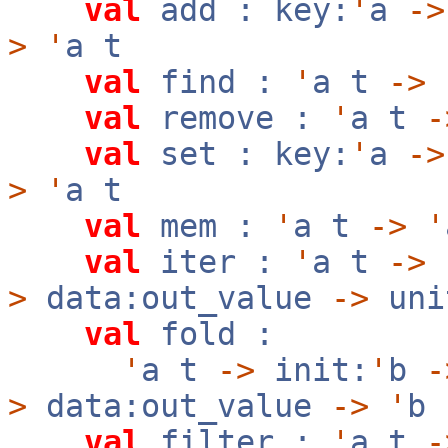
val
add : key:
'
a
->
>
'
a t
val
find :
'
a t
->
val
remove :
'
a t
-
val
set : key:
'
a
->
>
'
a t
val
mem :
'
a t
->
'
val
iter :
'
a t
->
f
>
data:out_value
->
un
val
fold :
'
a t
->
init:
'
b
-
>
data:out_value
->
'
b
val
filter :
'
a t
-