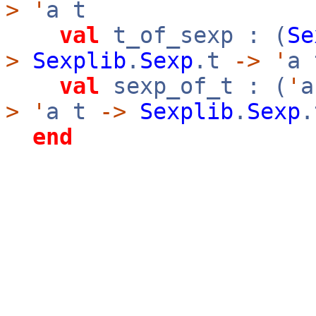
>
'
a t
val
t_of_sexp : (
Se
>
Sexplib
.
Sexp
.t
->
'
a 
val
sexp_of_t : (
'
>
'
a t
->
Sexplib
.
Sexp
.
end