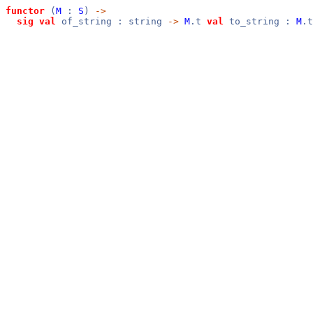
functor
(
M
:
S
)
->
sig
val
of_string : string
->
M
.t
val
to_string :
M
.