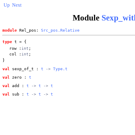
Up
Next
Module
Sexp_wit
module
 Rel_pos: 
Src_pos.Relative
type
t
 = {
row
:
int
;
col
:
int
;
}
val
 sexp_of_t
 : 
t
 -> 
Type.t
val
 zero
 : 
t
val
 add
 : 
t
 -> 
t
 -> 
t
val
 sub
 : 
t
 -> 
t
 -> 
t