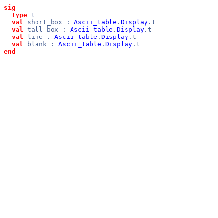
sig
type
t
val
short_box :
Ascii_table
.
Display
.t
val
tall_box :
Ascii_table
.
Display
.t
val
line :
Ascii_table
.
Display
.t
val
blank :
Ascii_table
.
Display
.t
end