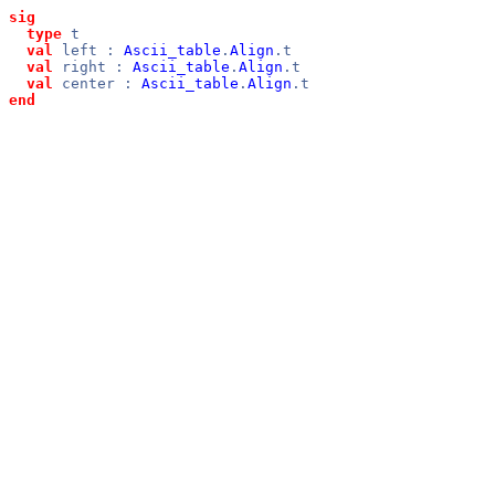
sig
type
t
val
left :
Ascii_table
.
Align
.t
val
right :
Ascii_table
.
Align
.t
val
center :
Ascii_table
.
Align
.t
end