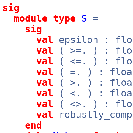
sig
module
type
S
=
sig
val
epsilon : flo
val
( >=. ) : fl
val
( <=. ) : fl
val
( =. ) : flo
val
( >. ) : flo
val
( <. ) : flo
val
( <>. ) : fl
val
robustly_comp
end