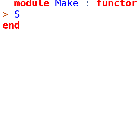
module
Make
:
functor
>
S
end