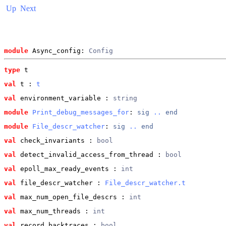
Up
Next
module
 Async_config: 
Config
type
t
val
 t
 : 
t
val
 environment_variable
 : 
string
module
Print_debug_messages_for
: 
sig
..
end
module
File_descr_watcher
: 
sig
..
end
val
 check_invariants
 : 
bool
val
 detect_invalid_access_from_thread
 : 
bool
val
 epoll_max_ready_events
 : 
int
val
 file_descr_watcher
 : 
File_descr_watcher.t
val
 max_num_open_file_descrs
 : 
int
val
 max_num_threads
 : 
int
val
 record_backtraces
 : 
bool